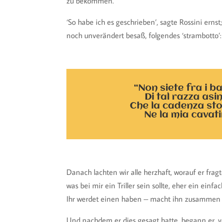
zu bekommen.
‘So habe ich es geschrieben’, sagte Rossini erns
noch unverändert besaß, folgendes ‘strambotto’:
“Non siete fra i ba
Di tal razza asin
Che la cadenza st
Ne la mia cavati
Danach lachten wir alle herzhaft, worauf er fragt
was bei mir ein Triller sein sollte, eher ein ein
Ihr werdet einen haben – macht ihn zusammen m
Und nachdem er dies gesagt hatte, begann er, 