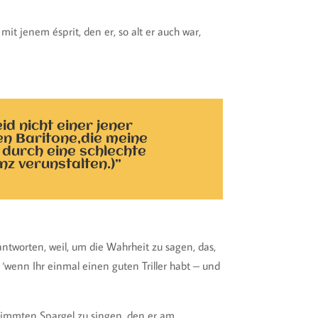
mit jenem ésprit, den er, so alt er auch war,
eid nicht einer jener
en Baritone,die meine
 durch eine schlechte
z verunstalten.)”
 antworten, weil, um die Wahrheit zu sagen, das,
, ‘wenn Ihr einmal einen guten Triller habt – und
timmten Spargel zu singen, den er am