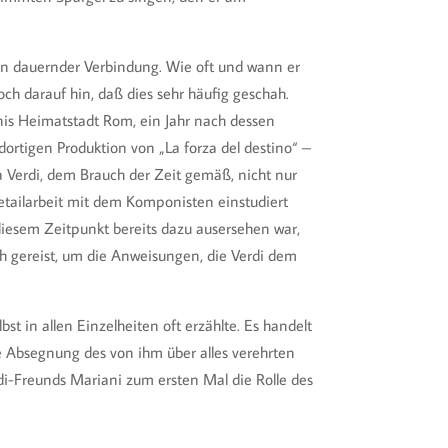
 in dauernder Verbindung. Wie oft und wann er
ch darauf hin, daß dies sehr häufig geschah.
nis Heimatstadt Rom, ein Jahr nach dessen
 dortigen Produktion von „La forza del destino“ –
a Verdi, dem Brauch der Zeit gemäß, nicht nur
Detailarbeit mit dem Komponisten einstudiert
 diesem Zeitpunkt bereits dazu ausersehen war,
ich gereist, um die Anweisungen, die Verdi dem
t in allen Einzelheiten oft erzählte. Es handelt
e Absegnung des von ihm über alles verehrten
i-Freunds Mariani zum ersten Mal die Rolle des