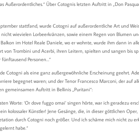
s Außerordentliches.“ Über Cotognis letzten Auftritt in „Don Pasquale
eptember stattfand, wurde Cotogni auf außerordentliche Art und Weis
ß nicht wievielen Lorbeerkränzen, sowie einem Regen von Blumen un
alkon im Hotel Reale Daniele, wo er wohnte, wurde ihm dann in all
t von Trombini und Acerbi, ihren Leitern, spielten und sangen bis sp
er fünftausend Personen…“
de Cotogni als eine ganz außergewöhnliche Erscheinung geehrt. Ade
 Karriere begegnet waren; und der Tenor Francesco Marconi, der au
n gemeinsamen Auftritt in Bellinis „Puritani“:
rsten Worte: ‘Or dove fuggo omai’ singen hörte, war ich geradezu er
ein kolossaler Künstler! Jene Gesänge, die, in dieser göttlichen Oper, 
retation durch Cotogni noch größer. Und ich schäme mich nicht zu erkl
gelernt habe.“