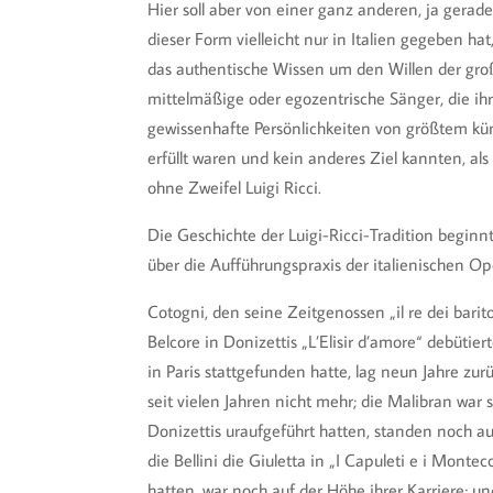
Hier soll aber von einer ganz anderen, ja gerad
dieser Form vielleicht nur in Italien gegeben h
das authentische Wissen um den Willen der groß
mittelmäßige oder egozentrische Sänger, die ih
gewissenhafte Persönlichkeiten von größtem kü
erfüllt waren und kein anderes Ziel kannten, al
ohne Zweifel Luigi Ricci.
Die Geschichte der Luigi-Ricci-Tradition begin
über die Aufführungspraxis der italienischen Op
Cotogni, den seine Zeitgenossen „il re dei bari
Belcore in Donizettis „L’Elisir d’amore“ debütie
in Paris stattgefunden hatte, lag neun Jahre zu
seit vielen Jahren nicht mehr; die Malibran war 
Donizettis uraufgeführt hatten, standen noch au
die Bellini die Giuletta in „I Capuleti e i Monte
hatten, war noch auf der Höhe ihrer Karriere; u