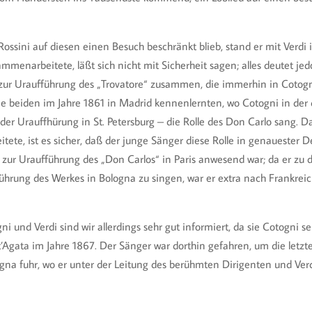
ossini auf diesen einen Besuch beschränkt blieb, stand er mit Verdi
enarbeitete, läßt sich nicht mit Sicherheit sagen; alles deutet jedo
 zur Uraufführung des „Trovatore“ zusammen, die immerhin in Cotog
h die beiden im Jahre 1861 in Madrid kennenlernten, wo Cotogni in der
der Urauffhürung in St. Petersburg – die Rolle des Don Carlo sang. D
itete, ist es sicher, daß der junge Sänger diese Rolle in genauester 
n zur Uraufführung des „Don Carlos“ in Paris anwesend war; da er zu
ufführung des Werkes in Bologna zu singen, war er extra nach Frankre
d Verdi sind wir allerdings sehr gut informiert, da sie Cotogni selbs
Agata im Jahre 1867. Der Sänger war dorthin gefahren, um die letzt
a fuhr, wo er unter der Leitung des berühmten Dirigenten und Verd