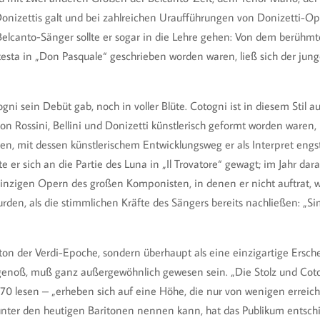
 Donizettis galt und bei zahlreichen Uraufführungen von Donizetti-Op
elcanto-Sänger sollte er sogar in die Lehre gehen: Von dem berühmt
atesta in „Don Pasquale“ geschrieben worden waren, ließ sich der jun
Cotogni sein Debüt gab, noch in voller Blüte. Cotogni ist in diesem St
on Rossini, Bellini und Donizetti künstlerisch geformt worden waren,
gen, mit dessen künstlerischem Entwicklungsweg er als Interpret eng
te er sich an die Partie des Luna in „Il Trovatore“ gewagt; im Jahr d
e einzigen Opern des großen Komponisten, in denen er nicht auftrat
rden, als die stimmlichen Kräfte des Sängers bereits nachließen: „S
riton der Verdi-Epoche, sondern überhaupt als eine einzigartige Ers
genoß, muß ganz außergewöhnlich gewesen sein. „Die Stolz und Cotogn
870 lesen – „erheben sich auf eine Höhe, die nur von wenigen errei
nter den heutigen Baritonen nennen kann, hat das Publikum entschie