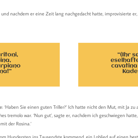
t; und nachdem er eine Zeit lang nachgedacht hatte, improvisierte er, 
ritoni,
“(Ihr s
ina,
eselhaft
orpiano
cavatina
na!”
Kaden
e: ‘Haben Sie einen guten Triller?’ Ich hatte nicht den Mut, mit Ja zu
faches tremolo war. ‘Nun gut’, sagte er, nachdem ich geschwiegen hatte
it der Rosina.’
vom Hundersten ins Tausendste kommend, ein Loblied auf einen bes