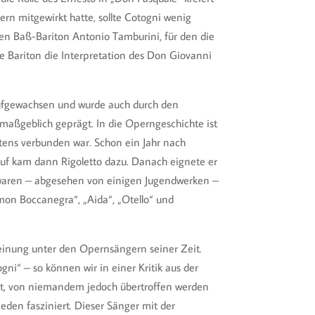
ern mitgewirkt hatte, sollte Cotogni wenig
en Baß-Bariton Antonio Tamburini, für den die
ge Bariton die Interpretation des Don Giovanni
il aufgewachsen und wurde auch durch den
 maßgeblich geprägt. In die Operngeschichte ist
stens verbunden war. Schon ein Jahr nach
arauf kam dann Rigoletto dazu. Danach eignete er
, waren – abgesehen von einigen Jugendwerken –
imon Boccanegra“, „Aida“, „Otello“ und
cheinung unter den Opernsängern seiner Zeit.
i“ – so können wir in einer Kritik aus der
cht, von niemandem jedoch übertroffen werden
den fasziniert. Dieser Sänger mit der