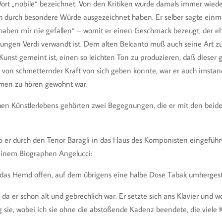
rt „nobile“ bezeichnet. Von den Kritiken wurde damals immer wieder
ich durch besondere Würde ausgezeichnet haben. Er selber sagte einm
 haben mir nie gefallen“ – womit er einen Geschmack bezeugt, der 
jungen Verdi verwandt ist. Dem alten Belcanto muß auch seine Art 
e Kunst gemeint ist, einen so leichten Ton zu produzieren, daß dies
von schmetternder Kraft von sich geben konnte, war er auch imstand
mmen zu hören gewohnt war.
hen Künstlerlebens gehörten zwei Begegnungen, die er mit den bei
 wo er durch den Tenor Baragli in das Haus des Komponisten eingefüh
r seinem Biographen Angelucci:
 das Hemd offen, auf dem übrigens eine halbe Dose Tabak umhergest
da er schon alt und gebrechlich war. Er setzte sich ans Klavier und 
ng sie, wobei ich sie ohne die abstoßende Kadenz beendete, die vie