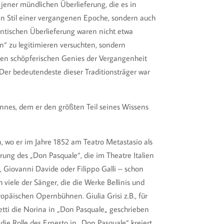
 jener mündlichen Überlieferung, die es in
den Stil einer vergangenen Epoche, sondern auch
entischen Überlieferung waren nicht etwa
n“ zu legitimieren versuchten, sondern
ßen schöpferischen Genies der Vergangenheit
 Der bedeutendeste dieser Traditionsträger war
annes, dem er den größten Teil seines Wissens
, wo er im Jahre 1852 am Teatro Metastasio als
ührung des „Don Pasquale“, die im Theatre Italien
, Giovanni Davide oder Filippo Galli – schon
 viele der Sänger, die die Werke Bellinis und
opäischen Opernbühnen. Giulia Grisi z.B., für
izetti die Norina in „Don Pasquale„ geschrieben
ie Rolle des Ernesto in „Don Pasquale“ kreiert