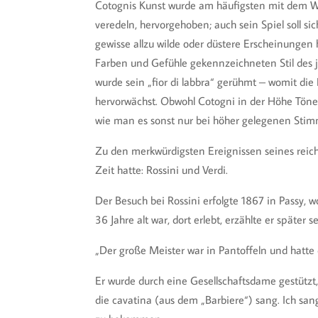
Cotognis Kunst wurde am häufigsten mit dem Wo
veredeln, hervorgehoben; auch sein Spiel soll s
gewisse allzu wilde oder düstere Erscheinungen
Farben und Gefühle gekennzeichneten Stil des 
wurde sein „fior di labbra“ gerühmt – womit di
hervorwächst. Obwohl Cotogni in der Höhe Töne 
wie man es sonst nur bei höher gelegenen Sti
Zu den merkwürdigsten Ereignissen seines reic
Zeit hatte: Rossini und Verdi.
Der Besuch bei Rossini erfolgte 1867 in Passy,
36 Jahre alt war, dort erlebt, erzählte er späte
„Der große Meister war in Pantoffeln und hatte
Er wurde durch eine Gesellschaftsdame gestützt, 
die cavatina (aus dem „Barbiere“) sang. Ich sa