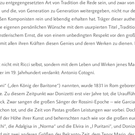
ezu entgegengesetzten Art von Tradition die Rede sein, und zwar von
at, und die, von Generation zu Generation weitergegeben, nicht nur 
en Komponisten rein und lebendig erhalten hat. Träger dieser auth
re eigenen persönlichen Wünsche mit dem usurpierten Titel „Traditio
nstlerischem Ernst, die von einem unbedingten Respekt vor den gro
s mit allen ihren Kräften diesen Genies und deren Werken zu dienen.
nt nicht mit Ricci selbst, sondern mit dem Leben und Wirken jenes M
er im 19. Jahrhundert verdankt: Antonio Cotogni.
toni“ („den König der Baritone“) nannten, wurde 1831 in Rom geboren
rte. Zu diesem Zeitpunkt war Donizetti erst vier Jahre tot; die Urauff
rück. Zwar sangen die großen Sänger der Rossini-Epoche – wie Garcia
schon tot, und die Zeit von Pastas großen Leistungen war vorbei. Doch
f der Höhe ihrer Kunst und beherrschten nach wie vor die großen eur
cchi“, die Adalgisa in „Norma“ und die Elvira in „I Puritani“, und Don
nd mit zwei anderen Größen der Belcanto-Zeit, dem Tenor Mario, der d